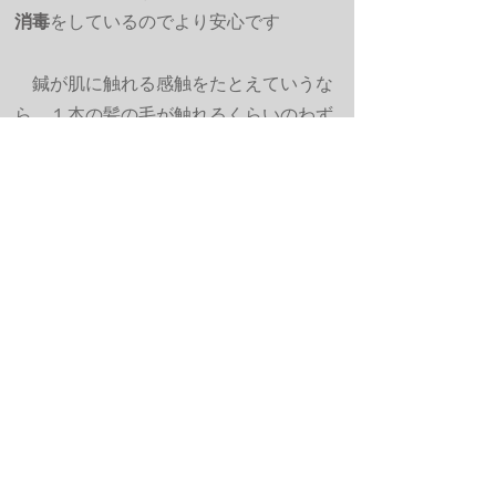
消毒
をしているのでより安心です
鍼が肌に触れる感触をたとえていうな
ら、１本の髪の毛が触れるくらいのわず
かな感触
痛みや刺激等を感じることはほとんどな
く、それどころか即効性のある治療効果
で全身が温まり、その心地よさで治療中
に熟睡される患者さんも多くいます
GET IN TOUCH
ご相談・ご予約