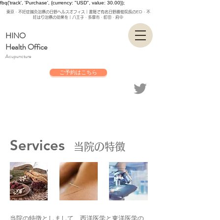
fbq('track', 'Purchase', {currency: "USD", value: 30.00});
東京・不妊症鍼灸治療の日野ヘルスオフィス｜書籍で有名日野勝俊院長のED・不
妊はり治療の効果を｜八王子・多摩市・町田・府中
HINO
Health Office
Acupuncture
ご予約はこちら
Services
当院の特徴
当院の特徴としまして、西洋医学と東洋医学の