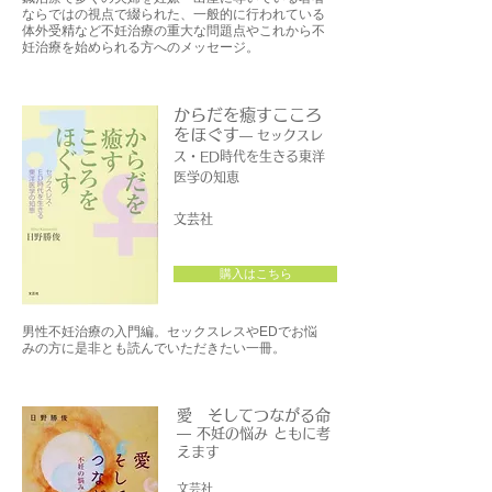
ならではの視点で綴られた、一般的に行われている
体外受精など不妊治療の重大な問題点やこれから不
妊治療を始められる方へのメッセージ。
からだを癒すこころ
をほぐす
— セックスレ
ス・ED時代を生きる東洋
医学の知恵
文芸社
購入はこちら
男性不妊治療の入門編。セックスレスやEDでお悩
みの方に是非とも読んでいただきたい一冊。
愛 そしてつながる命
— 不妊の悩み ともに考
えます
文芸社