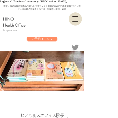
fbq('track', 'Purchase', {currency: "USD", value: 30.00});
東京・不妊症鍼灸治療の日野ヘルスオフィス｜書籍で有名日野勝俊院長のED・不
妊はり治療の効果を｜八王子・多摩市・町田・府中
HINO
Health Office
Acupuncture
ご予約はこちら
ヒノヘルスオフィス院長