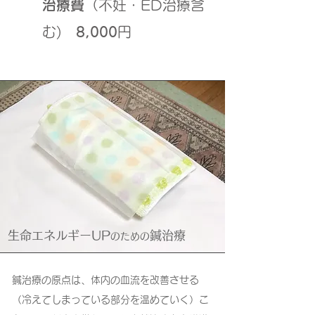
治療費
（不妊・ED治療含
む)
8,000
円
生命エネルギーUP
鍼治療
のための
鍼治療の原点は、体内の血流を改善させる
（冷えてしまっている部分を温めていく）こ