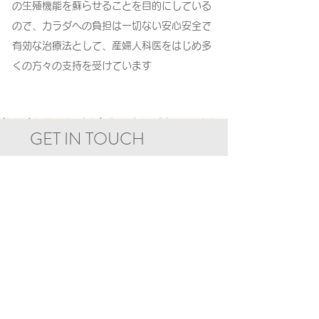
の生殖機能を蘇らせることを目的にしている
ので、カラダへの負担は一切ない安心安全で
有効な治療法として、産婦人科医をはじめ多
くの方々の支持を受けています
GET IN TOUCH
ご相談・ご予約
ヒノヘルスオフィス
診療時間
平日・土
9:00～17:00
​ 日・祝
9:00～15:00
※来院時間はご相談下さい。