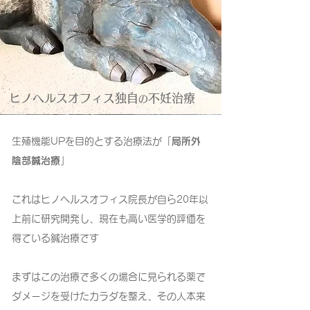
ヒノヘルスオフィス独自
不妊治療
の
生殖機能UPを目的とする治療法が「
局所外
陰部鍼治療
」
これはヒノヘルスオフィス院長が自ら20年以
上前に研究開発し、現在も高い医学的評価を
得ている鍼治療です
まずはこの治療で多くの場合に見られる薬で
ダメージを受けたカラダを整え、その人本来