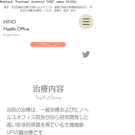
fbq('track', 'Purchase', {currency: "USD", value: 30.00});
東京・不妊症鍼灸治療の日野ヘルスオフィス｜書籍で有名日野勝俊院長のED・不
妊はり治療の効果を｜八王子・多摩市・町田・府中
HINO
Health Office
Acupuncture
ご予約はこちら
治療内容
The Full Story
当院の治療は、一般治療および
ヒノヘ
ルスオフィス院長が自ら研究開発した
高い医学的評価を得ている生殖機能
UPの鍼治療です